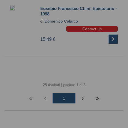
Eusebio Francesco Chini. Epistolario -
1998
di
Domenico Calarco
Contact us
15.49 €
25
risultati | pagina:
1
di
3
1