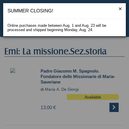
SUMMER CLOSING!
Online purchases made between Aug. 1 and Aug. 23 will be
processed and shipped beginning Monday, Aug. 24.
IT
Emi: La missione.Sez.storia
Padre Giacomo M. Spagnolo.
Fondatore delle Missionarie di Maria-
Saveriane
di
Maria A. De Giorgi
Available
13.00 €