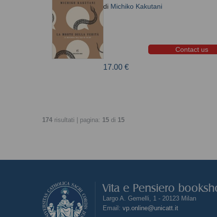
di
Michiko Kakutani
Contact us
17.00 €
174
risultati | pagina:
15
di
15
Vita e Pensiero books
Largo A. Gemelli, 1 - 20123 Milan
Email:
vp.online@unicatt.it