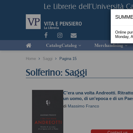
SUMME
Online pu
Monday, A
CatalogCatalog
Merchandising
Home
Saggi
Pagina 15
Solferino: Saggi
C'era una volta Andreotti. Ritratto
un uomo, di un'epoca e di un Pae
di
Massimo Franco
Contact us