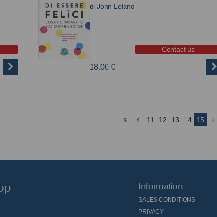
di
John Leland
Contact us
18.00 €
11
12
13
14
15
hop
Information
SALES CONDITIONS
PRIVACY