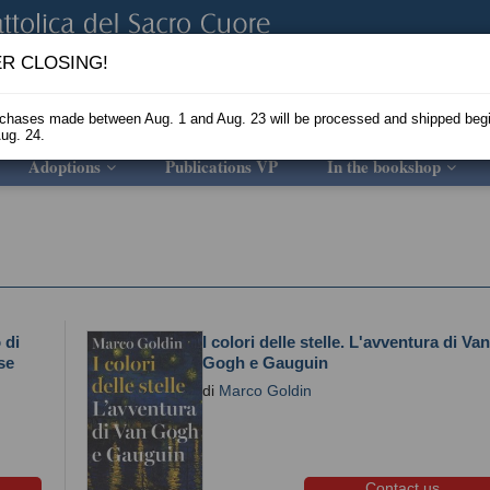
R CLOSING!
rchases made between Aug. 1 and Aug. 23 will be processed and shipped beg
ug. 24.
Adoptions
Publications VP
In the bookshop
 di
I colori delle stelle. L'avventura di Van
se
Gogh e Gauguin
di
Marco Goldin
Contact us