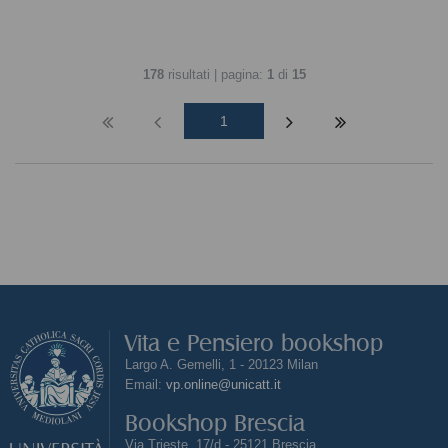
178
risultati | pagina:
1
di
15
1
Vita e Pensiero bookshop
Largo A. Gemelli, 1 - 20123 Milan
Email:
vp.online@unicatt.it
Bookshop Brescia
Via Trieste, 17/d - 25121 Brescia