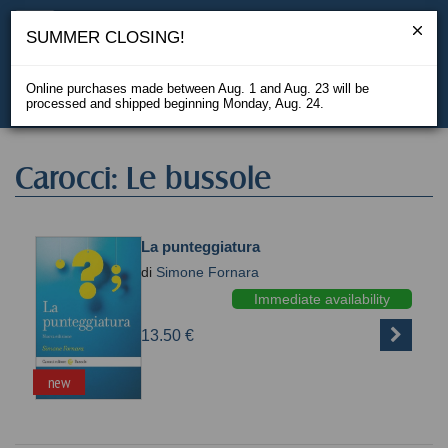
SUMMER CLOSING!
Online purchases made between Aug. 1 and Aug. 23 will be
processed and shipped beginning Monday, Aug. 24.
IT
Carocci: Le bussole
La punteggiatura
di
Simone Fornara
Immediate availability
13.50 €
new