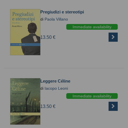
Pregiudizi e stereotipi
di
Paola Villano
Immediate availability
13.50 €
Leggere Céline
di
Iacopo Leoni
Immediate availability
13.50 €