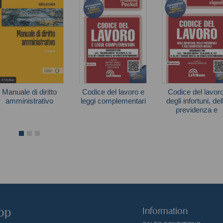
Manuale di diritto
Codice del lavoro e
Codice del lavoro
amministrativo
leggi complementari
degli infortuni, del
previdenza e
Marcello Clarich
dell'assistenza
sociale. Aggiorna
con la L. «salari
giusto» 25.6.2026,
112 il D.L.VO 7
maggio 2026 n. 9
(parità di
retribuzione)
hop
Information