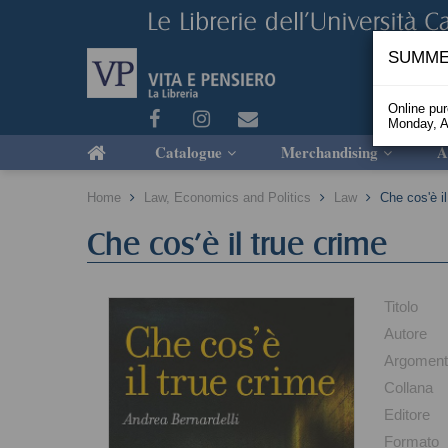
SUMME
Online pu
Monday, A
Catalogue
Merchandising
A
Home
Law, Economics and Politics
Law
Che cos'è il
Che cos'è il true crime
Titolo
Autore
Argomen
Collana
Editore
Formato