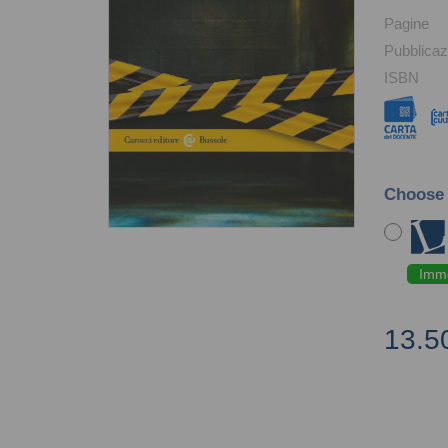
Pagine
Pubblicaz
ISBN
Choose
Imme
13.5