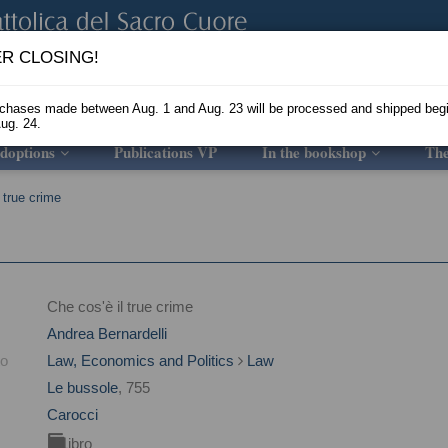
R CLOSING!
rchases made between Aug. 1 and Aug. 23 will be processed and shipped beg
ug. 24.
doptions
Publications VP
In the bookshop
Th
 true crime
Che cos'è il true crime
Andrea Bernardelli
to
Law, Economics and Politics
Law
Le bussole
, 755
Carocci
Libro