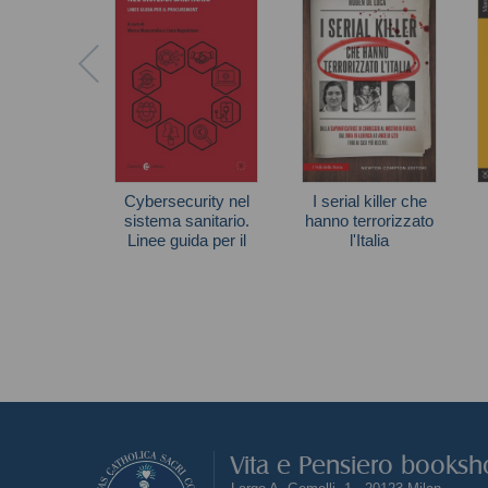
Cybersecurity nel
I serial killer che
sistema sanitario.
hanno terrorizzato
Linee guida per il
l'Italia
procurement
Ruben De Luca
Vita e Pensiero books