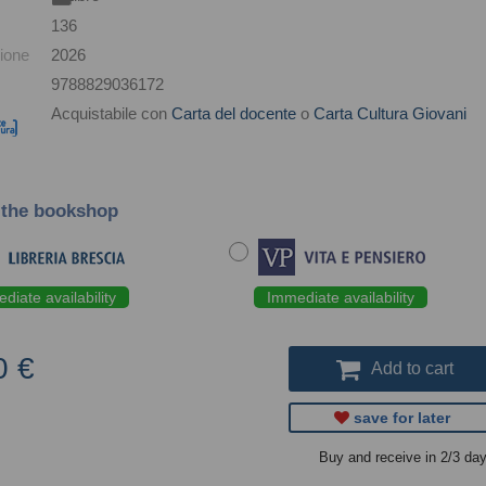
136
ione
2026
9788829036172
Acquistabile con
Carta del docente
o
Carta Cultura Giovani
 the bookshop
diate availability
Immediate availability
0 €
Add to cart
save for later
Buy and receive in 2/3 da