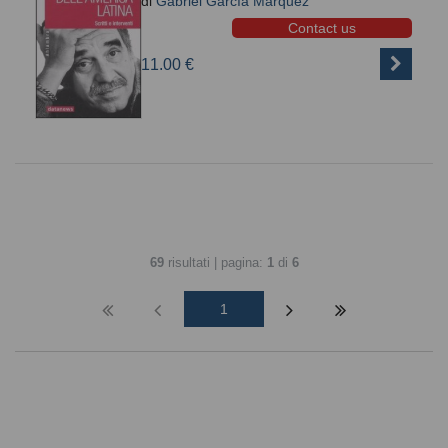
di
Gabriel García Márquez
Contact us
11.00 €
69
risultati | pagina:
1
di
6
1