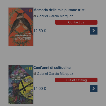
Memoria delle mie puttane tristi
di
Gabriel García Márquez
Contact us
12.50 €
Cent'anni di solitudine
di
Gabriel García Márquez
Out of catalog
14.00 €