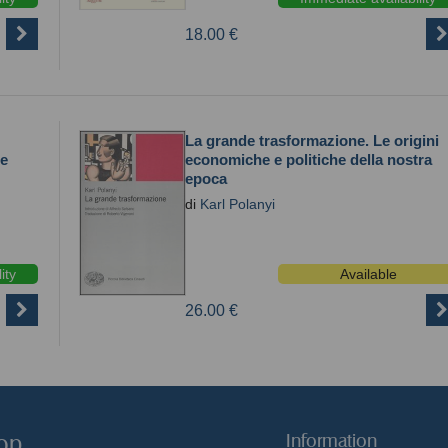
18.00 €
La grande trasformazione. Le origini
he
economiche e politiche della nostra
epoca
di
Karl Polanyi
ity
Available
26.00 €
hop
Information