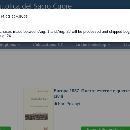
R CLOSING!
rchases made between Aug. 1 and Aug. 23 will be processed and shipped beg
ug. 24.
doptions
Publications VP
In the bookshop
Th
Europa 1937. Guerre esterne e guerre
civili
di
Karl Polanyi
ity
Immediate availability