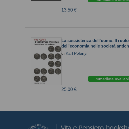
13.50 €
La sussistenza dell'uomo. Il ruolo
dell'economia nelle società antic
di
Karl Polanyi
Immediate availabil
25.00 €
Vita e Pensiero books