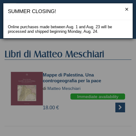
SUMMER CLOSING!
Online purchases made between Aug. 1 and Aug. 23 will be
processed and shipped beginning Monday, Aug. 24.
IT
Libri di Matteo Meschiari
Mappe di Palestina. Una
controgeografia per la pace
di
Matteo Meschiari
Immediate availability
18.00 €