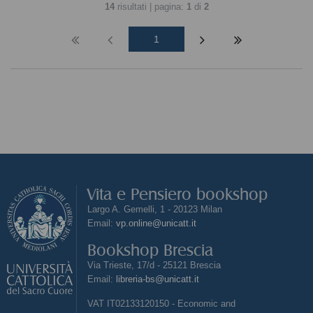
14
risultati | pagina:
1
di
2
1
Vita e Pensiero bookshop
Largo A. Gemelli, 1 - 20123 Milan
Email:
vp.online@unicatt.it
Bookshop Brescia
Via Trieste, 17/d - 25121 Brescia
Email:
libreria-bs@unicatt.it
VAT IT02133120150 - Economic and