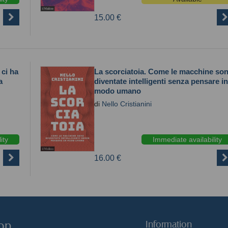
15.00 €
 ci ha
La scorciatoia. Come le macchine so
a
diventate intelligenti senza pensare in
modo umano
di
Nello Cristianini
ity
Immediate availability
16.00 €
hop
Information