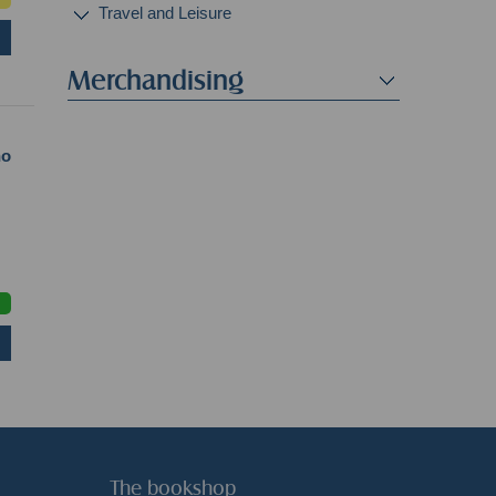
Travel and Leisure
Merchandising
no
The bookshop