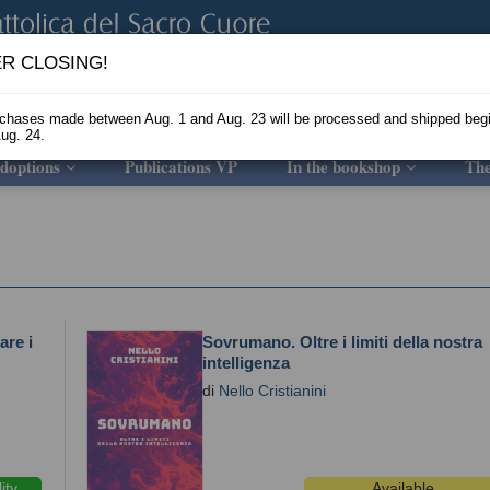
R CLOSING!
rchases made between Aug. 1 and Aug. 23 will be processed and shipped beg
ug. 24.
doptions
Publications VP
In the bookshop
Th
are i
Sovrumano. Oltre i limiti della nostra
intelligenza
di
Nello Cristianini
ity
Available