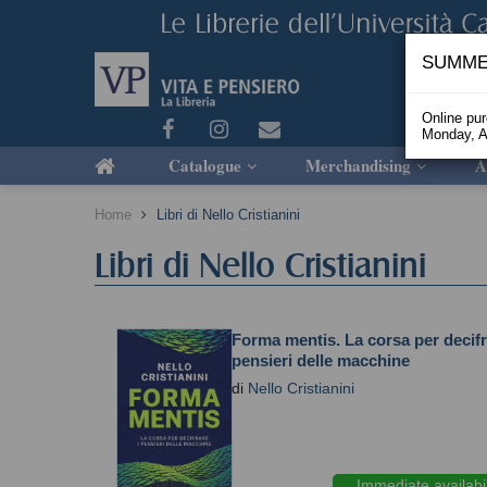
SUMME
Online pu
Monday, A
Catalogue
Merchandising
A
Home
Libri di Nello Cristianini
Libri di Nello Cristianini
Forma mentis. La corsa per decifr
pensieri delle macchine
di
Nello Cristianini
Immediate availabil