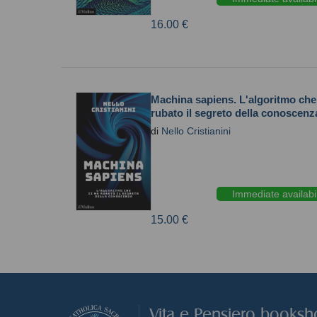
16.00 €
Machina sapiens. L'algoritmo che
rubato il segreto della conoscenz
di
Nello Cristianini
Immediate availabil
15.00 €
Vita e Pensiero books