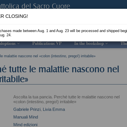
R CLOSING!
rchases made between Aug. 1 and Aug. 23 will be processed and shipped beg
ug. 24.
doptions
Publications VP
In the bookshop
Th
e malattie nascono nel «colon (intestino, prego!) irritabile»
hé tutte le malattie nascono nel
ritabile»
Ascolta la tua pancia. Perché tutte le malattie nascono nel
«colon (intestino, prego!) irritabile»
Gabriele Prinzi
,
Livia Emma
Manuali Mind
Mind edizioni