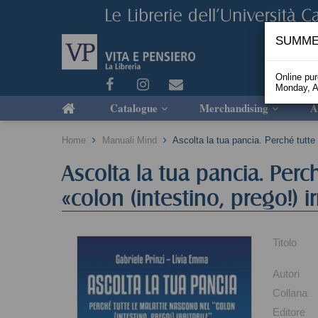
SUMME
Online pu
Monday, A
Catalogue
Merchandising
A
Home
Manuali Mind
Ascolta la tua pancia. Perché tutte l
Ascolta la tua pancia. Perc
«colon (intestino, prego!) ir
Titolo
Autori
Collana
Editore