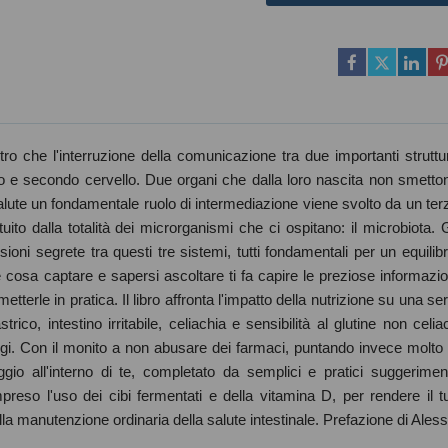
ro che l'interruzione della comunicazione tra due importanti struttu
primo e secondo cervello. Due organi che dalla loro nascita non smetto
salute un fondamentale ruolo di intermediazione viene svolto da un ter
ito dalla totalità dei microrganismi che ci ospitano: il microbiota. G
ssioni segrete tra questi tre sistemi, tutti fondamentali per un equilibr
e cosa captare e sapersi ascoltare ti fa capire le preziose informazio
tterle in pratica. Il libro affronta l'impatto della nutrizione su una ser
strico, intestino irritabile, celiachia e sensibilità al glutine non celia
i oggi. Con il monito a non abusare dei farmaci, puntando invece molto 
io all'interno di te, completato da semplici e pratici suggeriment
preso l'uso dei cibi fermentati e della vitamina D, per rendere il t
ella manutenzione ordinaria della salute intestinale. Prefazione di Aless