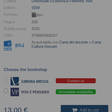
Collana
Universale Economica Feltrinelli. Noir
Editore
SEM
Formato
Libro
Pagine
208
Pubblicazione
2026
ISBN
9788893908337
Acquistabile con
Carta del docente
o
Carta
Cultura Giovani
Choose the bookshop
Contact us
Immediate availability
13.00 €
Add to cart