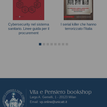
Cybersecurity nel sistema
I serial killer che hanno
sanitario. Linee guida per il
terrorizzato l'Italia
procurement
Ruben De Luca
Vita e Pensiero bookshop
Largo A. Gemelli, 1 - 20123 Milan
Email:
vp.online@unicatt.it