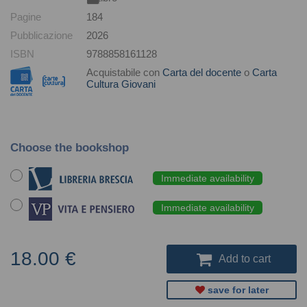
Pagine
184
Pubblicazione
2026
ISBN
9788858161128
Acquistabile con
Carta del docente
o
Carta
Cultura Giovani
Choose the bookshop
Immediate availability
Immediate availability
18.00 €
Add to cart
save for later