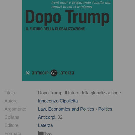
Titolo
Dopo Trump. Il futuro della globalizzazione
Autore
Innocenzo Cipolletta
Argomento
Law, Economics and Politics
Politics
Collana
Anticorpi
, 92
Editore
Laterza
Formato
Libro