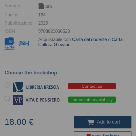
Formato
Libro
Pagine
164
Pubblicazione
2026
ISBN
9788829036523
Acquistabile con
Carta del docente
o
Carta
Cultura Giovani
Choose the bookshop
Contact us
Immediate availability
18.00 €
Add to cart
save for later