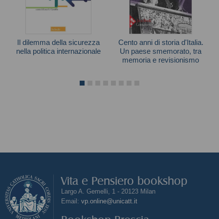
Il dilemma della sicurezza
Cento anni di storia d'Italia.
nella politica internazionale
Un paese smemorato, tra
memoria e revisionismo
John H. Herz
Daniele Biacchessi
Vita e Pensiero bookshop
Largo A. Gemelli, 1 - 20123 Milan
Email:
vp.online@unicatt.it