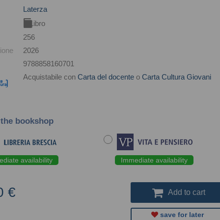
Laterza
Libro
256
ione
2026
9788858160701
Acquistabile con
Carta del docente
o
Carta Cultura Giovani
 the bookshop
diate availability
Immediate availability
0 €
Add to cart
save for later