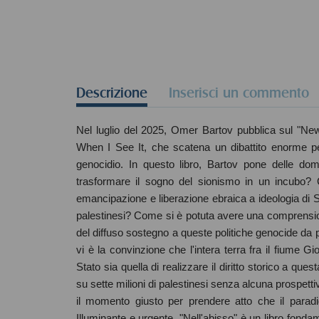
Descrizione
Inserisci un commento
Nel luglio del 2025, Omer Bartov pubblica sul "New
When I See It, che scatena un dibattito enorme perc
genocidio. In questo libro, Bartov pone delle do
trasformare il sogno del sionismo in un incubo
emancipazione e liberazione ebraica a ideologia di St
palestinesi? Come si è potuta avere una comprensione
del diffuso sostegno a queste politiche genocide da pa
vi è la convinzione che l'intera terra fra il fiume 
Stato sia quella di realizzare il diritto storico a qu
su sette milioni di palestinesi senza alcuna prospet
il momento giusto per prendere atto che il para
Illuminante e urgente, "Nell'abisso" è un libro fonda