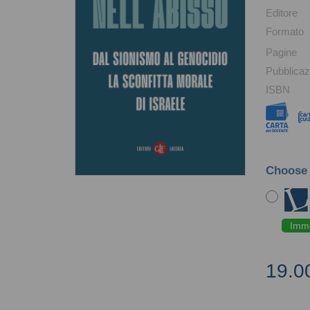
Editore
Formato
Pagine
Pubblicaz
ISBN
Choose
Imme
19.0