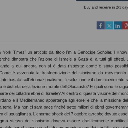
Buy and receive in 2/3 da
 York Times" un articolo dal titolo I'm a Genocide Scholar. I Know 
hé dimostra che l'azione di Israele a Gaza è, a tutti gli effetti, 
mande a cui ancora non si è data risposta: come è stato possibi
? Come è avvenuta la trasformazione del sionismo da movimento 
ato basata sull'etnonazionalismo, l'esclusione e il dominio violento s
 distorta della lezione morale dell'Olocausto? E quali sono le ragio
rte dei cittadini ebrei di Israele? Al centro di questa visione del mon
Giordano e il Mediterraneo appartenga agli ebrei e che la missione del
esta terra. Ma non ci sarà pace finché sette milioni di ebrei governeran
tiva di uguaglianza. L'enorme shock del 7 ottobre avrebbe dovuto esse
digma stesso del sionismo doveva essere drasticamente modificat
mentale per chiunque cerchi di comprendere uno dei conflitti più violen