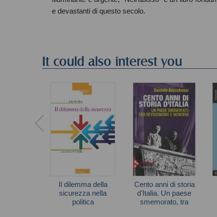
e devastanti di questo secolo.
It could also interest you
Il dilemma della
Cento anni di storia
sicurezza nella
d'Italia. Un paese
politica
smemorato, tra
internazionale
memoria e
John H. Herz
Daniele Biacchessi