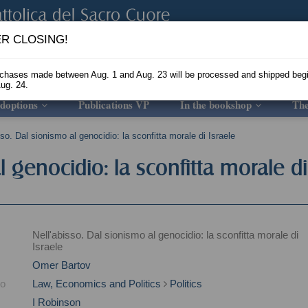
R CLOSING!
rchases made between Aug. 1 and Aug. 23 will be processed and shipped beg
ug. 24.
doptions
Publications VP
In the bookshop
Th
sso. Dal sionismo al genocidio: la sconfitta morale di Israele
l genocidio: la sconfitta morale di
Nell'abisso. Dal sionismo al genocidio: la sconfitta morale di
Israele
Omer Bartov
to
Law, Economics and Politics
Politics
I Robinson