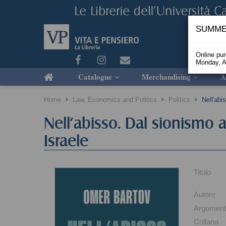
SUMME
Online pu
Monday, A
Catalogue
Merchandising
A
Home
Law, Economics and Politics
Politics
Nell'abi
Nell'abisso. Dal sionismo a
Israele
Titolo
Autore
Argomen
Collana