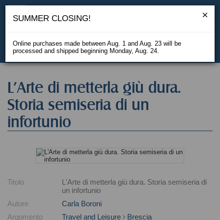
SUMMER CLOSING!
Online purchases made between Aug. 1 and Aug. 23 will be
processed and shipped beginning Monday, Aug. 24.
IT
L'Arte di metterla giù dura.
Storia semiseria di un
infortunio
Titolo
L'Arte di metterla giù dura. Storia semiseria di
un infortunio
Autore
Carla Boroni
Argomento
Travel and Leisure
Brescia