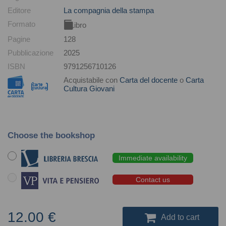
Editore
La compagnia della stampa
Formato
Libro
Pagine
128
Pubblicazione
2025
ISBN
9791256710126
Acquistabile con
Carta del docente
o
Carta
Cultura Giovani
Choose the bookshop
Immediate availability
Contact us
12.00 €
Add to cart