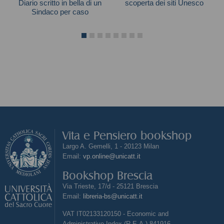
Diario scritto in bella di un
scoperta dei siti Unesco
Sindaco per caso
Massimo Tedeschi
Tiziano Belotti
Vita e Pensiero bookshop
Largo A. Gemelli, 1 - 20123 Milan
Email:
vp.online@unicatt.it
Bookshop Brescia
Via Trieste, 17/d - 25121 Brescia
Email:
libreria-bs@unicatt.it
VAT IT02133120150 - Economic and
Administrative Index (R.E.A.) 841916