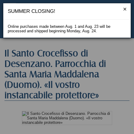
SUMMER CLOSING!
Online purchases made between Aug. 1 and Aug. 23 will be
processed and shipped beginning Monday, Aug. 24.
IT
Il Santo Crocefisso di
Desenzano. Parrocchia di
Santa Maria Maddalena
(Duomo). «Il vostro
instancabile protettore»