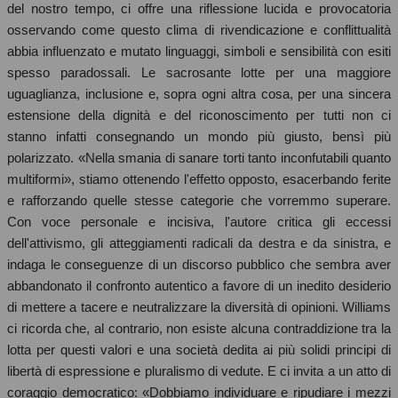
del nostro tempo, ci offre una riflessione lucida e provocatoria
osservando come questo clima di rivendicazione e conflittualità
abbia influenzato e mutato linguaggi, simboli e sensibilità con esiti
spesso paradossali. Le sacrosante lotte per una maggiore
uguaglianza, inclusione e, sopra ogni altra cosa, per una sincera
estensione della dignità e del riconoscimento per tutti non ci
stanno infatti consegnando un mondo più giusto, bensì più
polarizzato. «Nella smania di sanare torti tanto inconfutabili quanto
multiformi», stiamo ottenendo l'effetto opposto, esacerbando ferite
e rafforzando quelle stesse categorie che vorremmo superare.
Con voce personale e incisiva, l'autore critica gli eccessi
dell'attivismo, gli atteggiamenti radicali da destra e da sinistra, e
indaga le conseguenze di un discorso pubblico che sembra aver
abbandonato il confronto autentico a favore di un inedito desiderio
di mettere a tacere e neutralizzare la diversità di opinioni. Williams
ci ricorda che, al contrario, non esiste alcuna contraddizione tra la
lotta per questi valori e una società dedita ai più solidi principi di
libertà di espressione e pluralismo di vedute. E ci invita a un atto di
coraggio democratico: «Dobbiamo individuare e ripudiare i mezzi