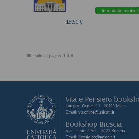
Immediate availabil
18.50 €
99
risultati | pagina:
1
di
9
Vita e Pensiero books
Largo A. Gemelli, 1 - 20123 Milan
Email:
vp.online@unicatt.it
Bookshop Brescia
Via Trieste, 17/d - 25121 Brescia
Email:
libreria-bs@unicatt.it