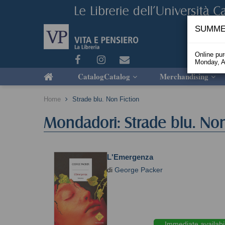
SUMME
Online pu
Monday, A
CatalogCatalog
Merchandising
Home
Strade blu. Non Fiction
Mondadori: Strade blu. Non
L'Emergenza
di
George Packer
Immediate availabil