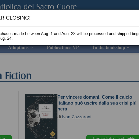
R CLOSING!
rchases made between Aug. 1 and Aug. 23 will be processed and shipped beg
ug. 24.
Adoptions
Publications VP
In the bookshop
 Fiction
Per vincere domani. Come il calcio
italiano può uscire dalla sua crisi più
nera
di
Ivan Zazzaroni
ity
Immediate availability