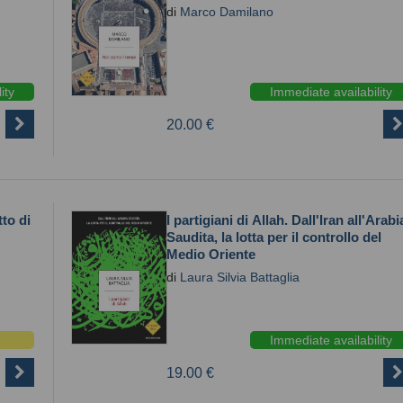
di
Marco Damilano
ity
Immediate availability
20.00 €
to di
I partigiani di Allah. Dall'Iran all'Arabi
Saudita, la lotta per il controllo del
Medio Oriente
di
Laura Silvia Battaglia
Immediate availability
19.00 €