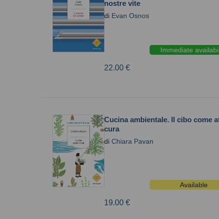
nostre vite
di
Evan Osnos
Immediate availabil
22.00 €
Cucina ambientale. Il cibo come at
cura
di
Chiara Pavan
Available
19.00 €