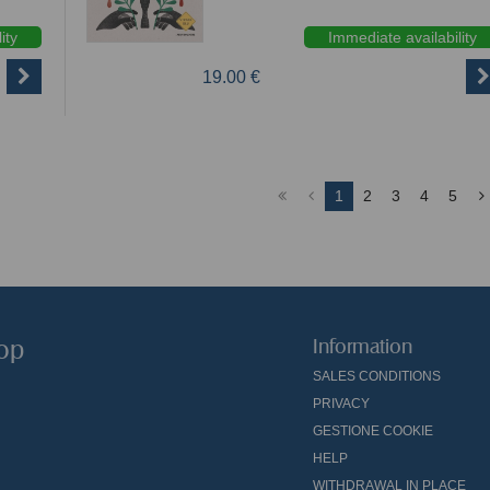
ity
Immediate availability
19.00 €
1
2
3
4
5
hop
Information
SALES CONDITIONS
PRIVACY
GESTIONE COOKIE
HELP
WITHDRAWAL IN PLACE