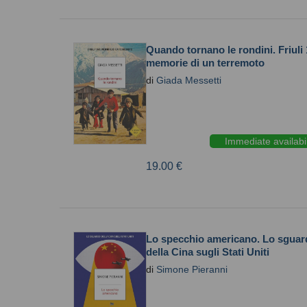
Quando tornano le rondini. Friuli
memorie di un terremoto
di
Giada Messetti
Immediate availabil
19.00 €
Lo specchio americano. Lo sguar
della Cina sugli Stati Uniti
di
Simone Pieranni