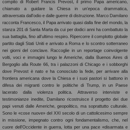
compito di Robert Francis Prevost, il primo Papa americano,
chiamato a guidare la Chiesa in un'epoca drammatica,
attraversata dall'odio e dalle guerre di distruzione. Marco Damilano
racconta Francesco, il Papa arrivato quasi dalla fine del mondo, la
stanza 201 di Santa Marta da cui per dodici anni ha combattuto la
sua battaglia, fino all'ultimo respiro. Ripercorre il complotto globale
partito dagli Stati Uniti e arrivato a Roma e lo scontro sotterraneo
nei giorni del conclave. Raccoglie in un reportage coinvolgente
volti, voci e immagini lungo le Americhe, dalla Buenos Aires di
Bergoglio alla Route 66, tra i palazzoni di Chicago e i sobborghi
dove Prevost è nato e ha conosciuto la fede, per arrivare alla
frontiera americana dove la Chiesa e i suoi pastori si battono in
difesa dei migranti contro le politiche di Trump, in un Paese
lacerato dalla violenza politica. Attraverso interviste e
testimonianze inedite, Damilano ricostruisce il progetto dei due
papi venuti dalle Americhe, geopolitico, ma soprattutto culturale.
Sono le «cose nuove» del XXI secolo di un cattolicesimo sempre
in missione, impegnato contro ogni fondamentalismo, che, nel
cuore dell'Occidente in guerra, lotta per una pace «disarmata e