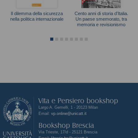
Il dilemma della sicurezza
Cento anni di storia d'Italia.
nella politica internazionale
Un paese smemorato, tra
memoria e revisionismo
John H. Herz
Daniele Biacchessi
Vita e Pensiero bookshop
Largo A. Gemelli, 1 - 20123 Milan
Email:
vp.online@unicatt.it
Bookshop Brescia
Via Trieste, 17/d - 25121 Brescia