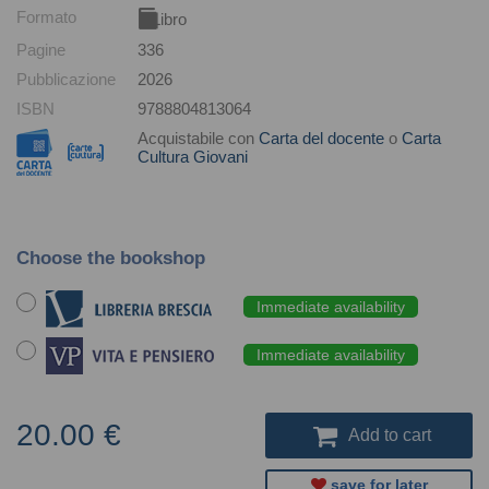
Formato
Libro
Pagine
336
Pubblicazione
2026
ISBN
9788804813064
Acquistabile con
Carta del docente
o
Carta
Cultura Giovani
Choose the bookshop
Immediate availability
Immediate availability
20.00 €
Add to cart
save for later