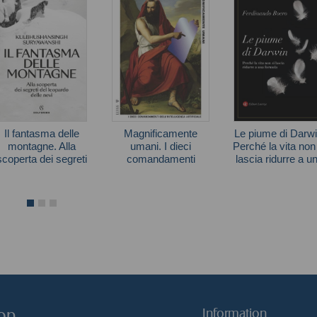
Il fantasma delle
Magnificamente
Le piume di Darwi
montagne. Alla
umani. I dieci
Perché la vita non
scoperta dei segreti
comandamenti
lascia ridurre a u
del leopardo delle
dell'intelligenza
formula
Kulbhushansingh
Jamie Metzl
Ferdinando Boero
nevi
artificiale
Suryawanshi
hop
Information