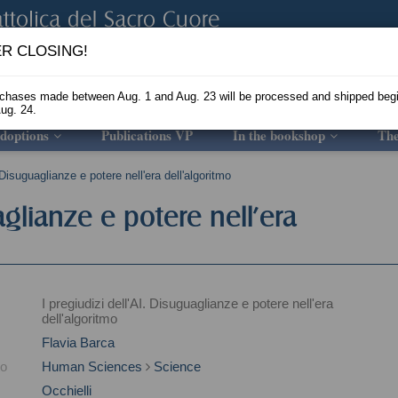
R CLOSING!
rchases made between Aug. 1 and Aug. 23 will be processed and shipped beg
ug. 24.
doptions
Publications VP
In the bookshop
Th
. Disuguaglianze e potere nell'era dell'algoritmo
aglianze e potere nell'era
I pregiudizi dell'AI. Disuguaglianze e potere nell'era
dell'algoritmo
Flavia Barca
to
Human Sciences
Science
Occhielli