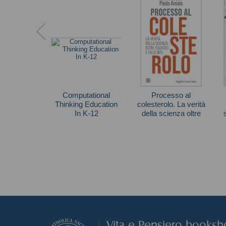
Computational
Processo al
Thinking Education
colesterolo. La verità
In K-12
della scienza oltre
equivoci e falsi miti
Kong
Autori vari
Vita e Pensiero books