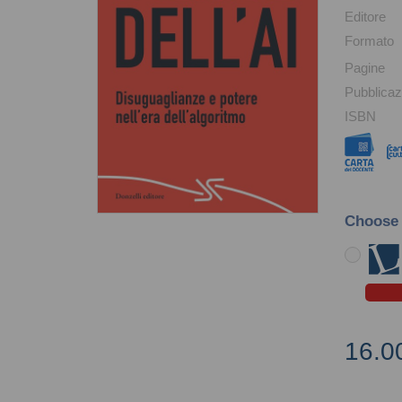
Editore
Formato
Pagine
Pubblicaz
ISBN
Choose
16.0