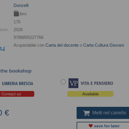
Donzelli
Libro
176
ione
2026
9788855227766
Acquistabile con
Carta del docente
o
Carta Cultura Giovani
 the bookshop
Contact us
Available
0 €
Metti nel carrello
save for later