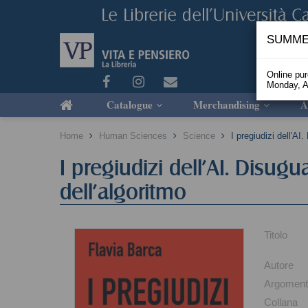
SUMME
Online pu
Monday, A
Catalogue
Merchandising
A
Home
Human Sciences
Science
I pregiudizi dell'AI
I pregiudizi dell'AI. Disugu
dell'algoritmo
Titolo
Autore
Argomen
Collana