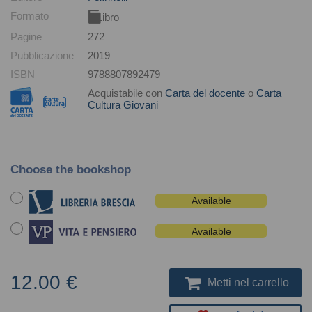
Formato
Libro
Pagine
272
Pubblicazione
2019
ISBN
9788807892479
Acquistabile con
Carta del docente
o
Carta
Cultura Giovani
Choose the bookshop
Available
Available
12.00 €
Metti nel carrello