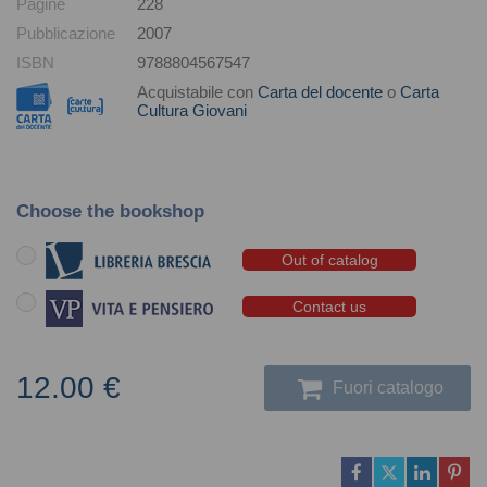
Pagine
228
Pubblicazione
2007
ISBN
9788804567547
Acquistabile con
Carta del docente
o
Carta
Cultura Giovani
Choose the bookshop
Out of catalog
Contact us
12.00 €
Fuori catalogo