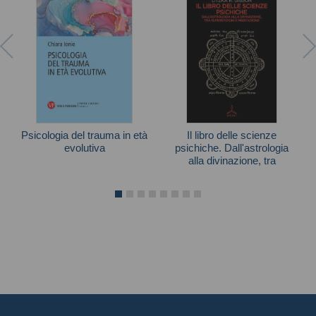
Psicologia del trauma in età
Il libro delle scienze
evolutiva
psichiche. Dall'astrologia
alla divinazione, tra
Chiara Ionio
superstizioni e meditazione
Autori vari