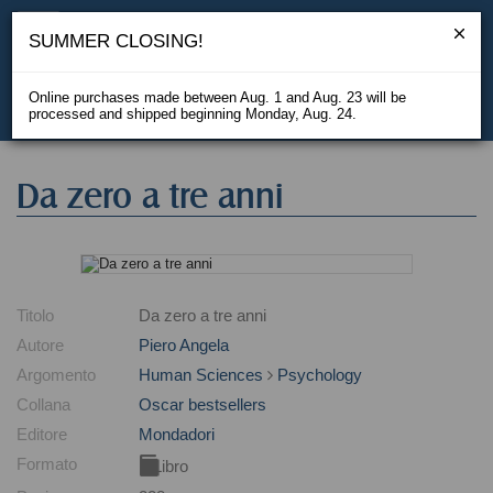
SUMMER CLOSING!
Online purchases made between Aug. 1 and Aug. 23 will be
processed and shipped beginning Monday, Aug. 24.
IT
Da zero a tre anni
Titolo
Da zero a tre anni
Autore
Piero Angela
Argomento
Human Sciences
Psychology
Collana
Oscar bestsellers
Editore
Mondadori
Formato
Libro