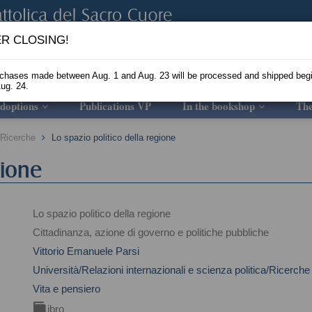
R CLOSING!
rchases made between Aug. 1 and Aug. 23 will be processed and shipped beg
ug. 24.
doptions
Publications VP
In the bookshop
Th
a/Ricerche
Lo spazio politico della regione
gione
Lo spazio politico della regione
o
Cittadinanza, azione di governo e politiche pubbliche
Vittorio Emanuele Parsi
Università/Relazioni internazionali e scienza politica/Ricerche
Vita e pensiero
Libro