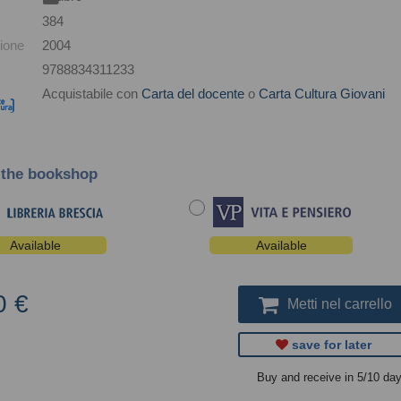
384
ione
2004
9788834311233
Acquistabile con
Carta del docente
o
Carta Cultura Giovani
 the bookshop
Available
Available
0 €
Metti nel carrello
save for later
Buy and receive in 5/10 da