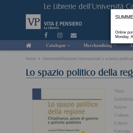
SUMME
Online pu
Monday, A
Catalogue
Merchandising
A
Home
Università/Relazioni internazionali e scienza politic
Lo spazio politico della re
Titolo
Sottotitol
Autore
Collana
Editore
Formato