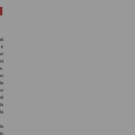
ti
 è
ri
ni
e.
un
la
mo
di
ta
la
ta
to