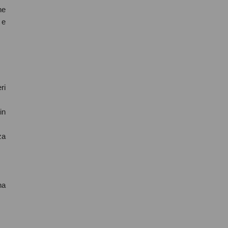
ne
 e
ri
in
za
na