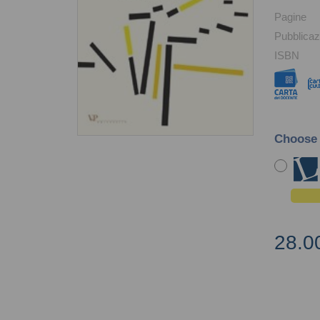
Pagine
Pubblicaz
ISBN
Choose
28.0