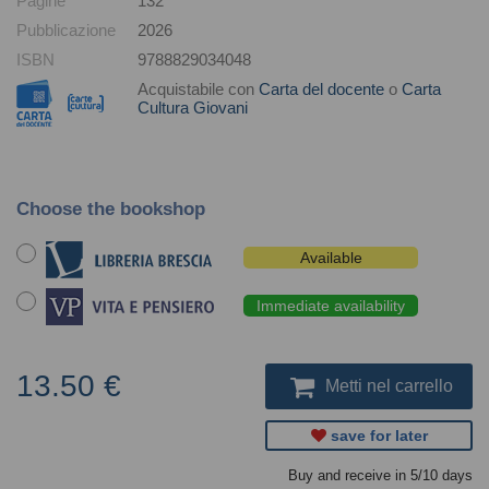
Pagine
132
Pubblicazione
2026
ISBN
9788829034048
Acquistabile con
Carta del docente
o
Carta
Cultura Giovani
Choose the bookshop
Available
Immediate availability
13.50 €
Metti nel carrello
save for later
Buy and receive in 5/10 days